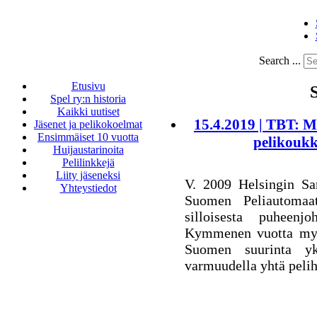
Search ...
Etusivu
Spel ry:n historia
Kaikki uutiset
15.4.2019 | TBT: M
Jäsenet ja pelikokoelmat
Ensimmäiset 10 vuotta
pelikoukk
Huijaustarinoita
Pelilinkkejä
Liity jäseneksi
V. 2009 Helsingin San
Yhteystiedot
Suomen Peliautomaat
silloisesta puheenj
Kymmenen vuotta myö
Suomen suurinta yk
varmuudella yhtä pelih