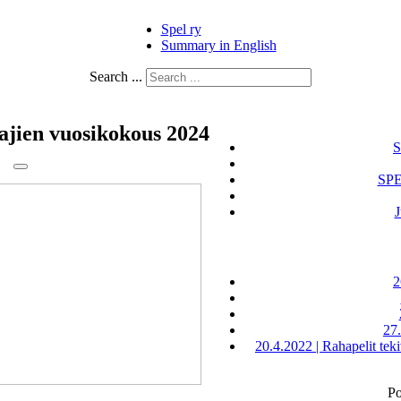
Spel ry
Summary in English
Search ...
ajien vuosikokous 2024
S
SPE
J
2
27
20.4.2022 | Rahapelit teki
P