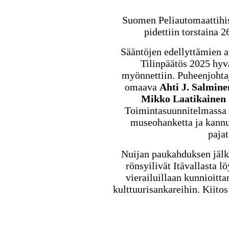
Suomen Peliautomaattihis
pidettiin torstaina
Sääntöjen edellyttämien as
Tilinpäätös 2025 hyv
myönnettiin. Puheenjoht
omaava
Ahti J. Salmin
Mikko Laatikainen
Toimintasuunnitelmassa
museohanketta ja kannu
pajat
Nuijan paukahduksen jälk
rönsyilivät Itävallasta l
vierailuillaan kunnioitta
kulttuurisankareihin. Kiito