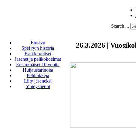
Search ...
Etusivu
26.3.2026 | Vuosik
Spel ry:n historia
Kaikki uutiset
Jäsenet ja pelikokoelmat
Ensimmäiset 10 vuotta
Huijaustarinoita
Pelilinkkejä
Liity jäseneksi
Yhteystiedot